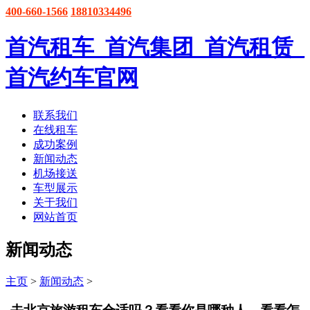
400-660-1566
18810334496
首汽租车_首汽集团_首汽租赁_
首汽约车官网
联系我们
在线租车
成功案例
新闻动态
机场接送
车型展示
关于我们
网站首页
新闻动态
主页
>
新闻动态
>