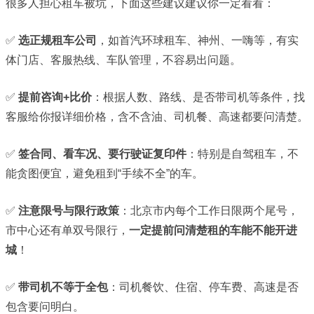
很多人担心租车被坑，下面这些建议建议你一定看看：
✅
选正规租车公司
，如
首汽环球
租车、神州、一嗨等，有实
体门店、客服热线、车队管理，不容易出问题。
✅
提前咨询+比价
：根据人数、路线、是否带司机等条件，找
客服给你报详细价格，含不含油、司机餐、高速都要问清楚。
✅
签合同、看车况、要行驶证复印件
：特别是自驾租车，不
能贪图便宜，避免租到“手续不全”的车。
✅
注意限号与限行政策
：北京市内每个工作日限两个尾号，
市中心还有单双号限行，
一定提前问清楚租的车能不能开进
城
！
✅
带司机不等于全包
：司机餐饮、住宿、停车费、高速是否
包含要问明白。