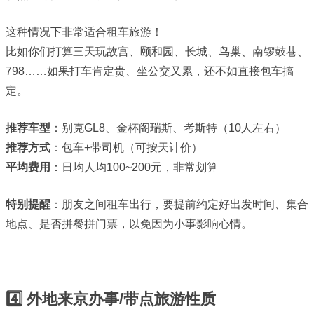
这种情况下非常适合租车旅游！
比如你们打算三天玩故宫、颐和园、长城、鸟巢、南锣鼓巷、
798……如果打车肯定贵、坐公交又累，还不如直接包车搞
定。
推荐车型
：别克GL8、金杯阁瑞斯、考斯特（10人左右）
推荐方式
：包车+带司机（可按天计价）
平均费用
：日均人均100~200元，非常划算
特别提醒
：朋友之间租车出行，要提前约定好出发时间、集合
地点、是否拼餐拼门票，以免因为小事影响心情。
4️⃣ 外地来京办事/带点旅游性质