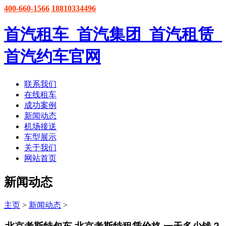
400-660-1566
18810334496
首汽租车_首汽集团_首汽租赁_
首汽约车官网
联系我们
在线租车
成功案例
新闻动态
机场接送
车型展示
关于我们
网站首页
新闻动态
主页
>
新闻动态
>