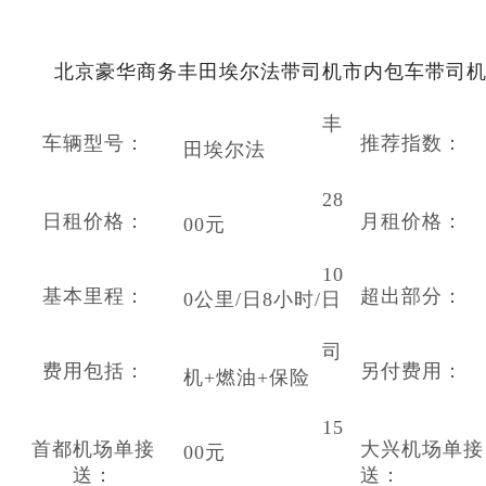
北京豪华商务丰田埃尔法带司机市内
包车
带司
丰
车辆型号：
推荐指数：
田埃尔法
28
日租价格：
月租价格：
00元
10
基本里程：
超出部分：
0公里/日8小时/日
司
费用包括：
另付费用：
机+燃油+保险
15
首都机场单接
大兴机场单接
00元
送：
送：