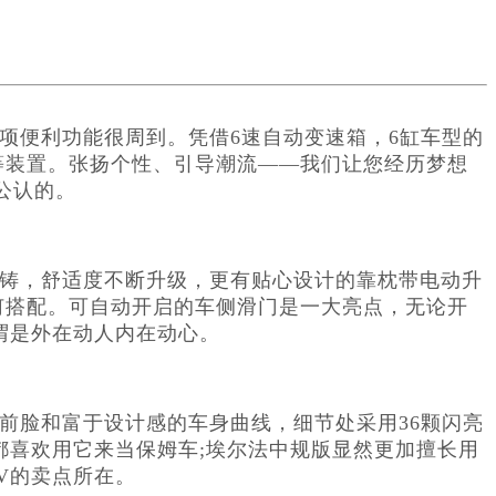
项便利功能很周到。凭借6速自动变速箱，6缸车型的
等装置。张扬个性、引导潮流——我们让您经历梦想
公认的。
铸，舒适度不断升级，更有贴心设计的靠枕带电动升
何搭配。可自动开启的车侧滑门是一大亮点，无论开
谓是外在动人内在动心。
前脸和富于设计感的车身曲线，细节处采用36颗闪亮
都喜欢用它来当保姆车;埃尔法中规版显然更加擅长用
V的卖点所在。