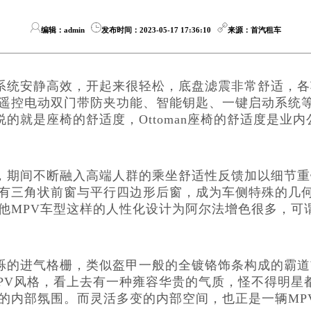
编辑：admin
发布时间：2023-05-17 17:36:10
来源：首汽租车
力系统安静高效，开起来很轻松，底盘滤震非常舒适，各
遥控电动双门带防夹功能、智能钥匙、一键启动系统
的就是座椅的舒适度，Ottoman座椅的舒适度是业内
，期间不断融入高端人群的乘坐舒适性反馈加以细节重
有三角状前窗与平行四边形后窗，成为车侧特殊的几
他MPV车型这样的人性化设计为阿尔法增色很多，可
烁的进气格栅，类似盔甲一般的全镀铬饰条构成的霸道
PV风格，看上去有一种雍容华贵的气质，怪不得明星
的内部氛围。而灵活多变的内部空间，也正是一辆MP