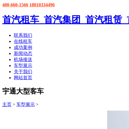
400-660-1566
18810334496
首汽租车_首汽集团_首汽租赁
联系我们
在线租车
成功案例
新闻动态
机场接送
车型展示
关于我们
网站首页
宇通大型客车
主页
>
车型展示
>