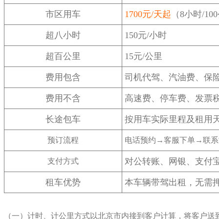
市区用车
1700元
/天起
（8小时/10
超八小时
150元/小时
超百公里
15元/公里
费用包含
司机代驾、汽油费、保
费用不含
高速费、停车费、发票
长途包车
按用车实际里程及租用
预订流程
电话预约→客服下单→联系
对公转账、网银、支付
支付方式
租车优势
本车辆带驾出租，无需
（一）计时、计公里方式以北京市内接到客户计算，将客户送